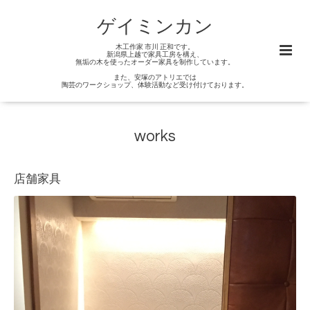
ゲイミンカン
木工作家 市川 正和です。
新潟県上越で家具工房を構え、
無垢の木を使ったオーダー家具を制作しています。
また、安塚のアトリエでは
陶芸のワークショップ、体験活動など受け付けております。
works
店舗家具