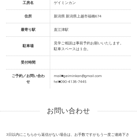
工房名
ゲイミンカン
住所
新潟県 新潟県上越市福橋674
最寄り駅
直江津駅
見学ご相談は事前予約お願いいたします。
駐車場
駐車スペースは１台。
受付時間
ご予約／お問い合わ
mail■geiminkan@gmail.com
せ
tel■090-4138-7445
お問い合わせ
3日以内にこちらから返信がない場合は、お手数ですがもう一度ご連絡下さ