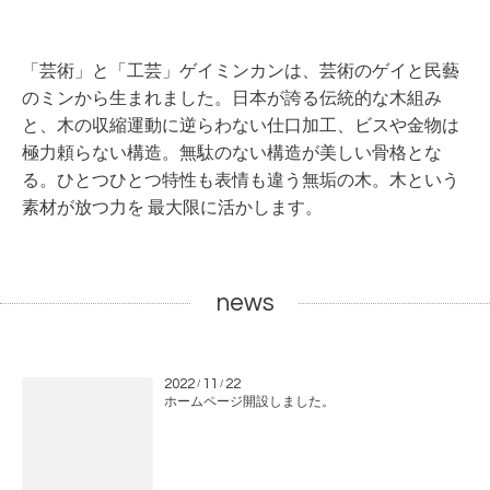
「芸術」と「工芸」
ゲイミンカンは、芸術のゲイと民藝
のミンから生まれました。
日本が誇る伝統的な木組み
と、木の収縮運動に逆らわない仕口加工、
ビスや金物は
極力頼らない構造。無駄のない構造が美しい骨格とな
る。
ひとつひとつ特性も表情も違う無垢の木。木という
素材が放つ力を 最大限に活かします。
news
2022
11
22
/
/
ホームページ開設しました。