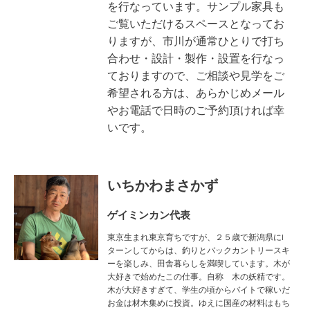
を行なっています。
サンプル家具も
ご覧いただけるスペースとなってお
りますが、
市川が通常ひとりで
打ち
合わせ・設計・製作・設置を
行なっ
ておりますので、
ご相談や見学をご
希望される方は、
あらかじめメール
やお電話で日時のご予約頂ければ幸
いです。
いちかわまさかず
ゲイミンカン代表
東京生まれ東京育ちですが、２５歳で新潟県にI
ターンしてからは、釣りとバックカントリースキ
ーを楽しみ、田舎暮らしを満喫しています。木が
大好きで始めたこの仕事。自称 木の妖精です。
木が大好きすぎて、学生の頃からバイトで稼いだ
お金は材木集めに投資。ゆえに国産の材料はもち