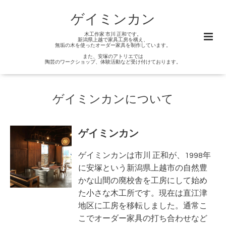
ゲイミンカン
木工作家 市川 正和です。
新潟県上越で家具工房を構え、
無垢の木を使ったオーダー家具を制作しています。
また、安塚のアトリエでは
陶芸のワークショップ、体験活動など受け付けております。
ゲイミンカンについて
ゲイミンカン
ゲイミンカンは市川 正和が、1998年
に
安塚という
新潟県上越市の自然豊
かな
山間の
廃校舎を工房にして始め
た小さな木工所です。
現在は直江津
地区に工房を移転しました。
通常こ
こでオーダー家具の打ち合わせなど